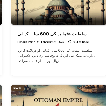
سلطنت عثمانیہ کی 600 سالہ کہانی
Historic Point
February 25, 2025
14 Mins Read
سلطنت عثمانیہ کی 600 سالہ کہانی کو دریافت کریں:
اناطولیائی بیلیک سے اس کا عروج، سنہری دور، حکمرانی،
زوال اور پائیدار عالمی میراث۔
BLOG