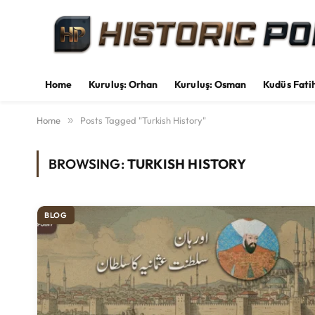
Home
Kuruluş: Orhan
Kuruluş: Osman
Kudüs Fati
Home
»
Posts Tagged "Turkish History"
BROWSING:
TURKISH HISTORY
BLOG