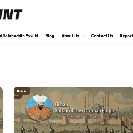
hi Selahaddin Eyyubi
Blog
About Us
Contact Us
Report
BLOG