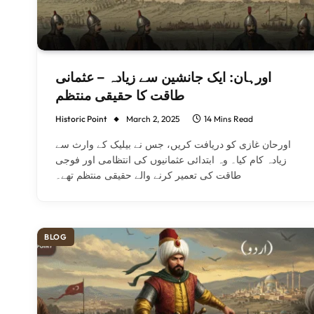
اورہان: ایک جانشین سے زیادہ – عثمانی
طاقت کا حقیقی منتظم
Historic Point
March 2, 2025
14 Mins Read
اورحان غازی کو دریافت کریں، جس نے بیلیک کے وارث سے
زیادہ کام کیا۔ وہ ابتدائی عثمانیوں کی انتظامی اور فوجی
طاقت کی تعمیر کرنے والے حقیقی منتظم تھے۔
BLOG