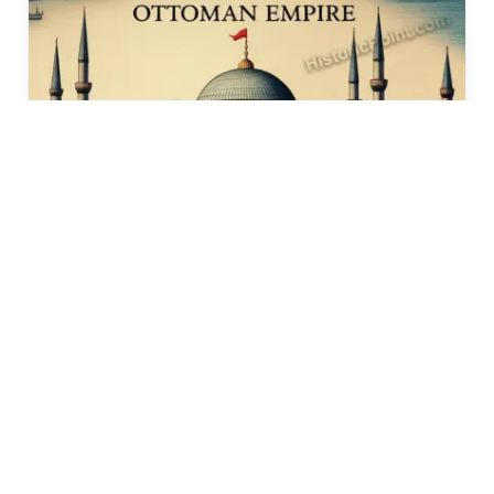
The 600 Year Story of Ottoman
Empire
Historic Point
February 23, 2025
12 Mins Read
Explore the 600-year saga of the Ottoman Empire:
its rise from Anatolian beylik, golden age,
governance, decline, and lasting global legacy.