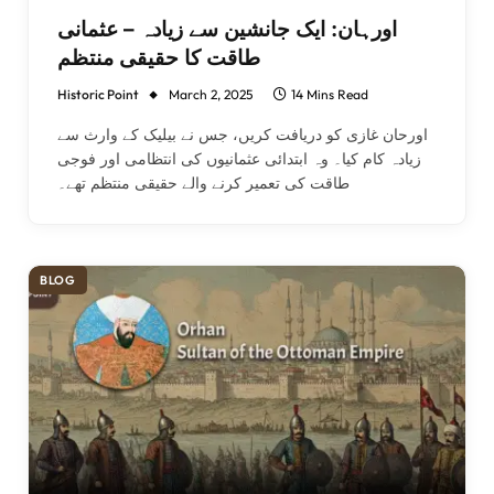
اورہان: ایک جانشین سے زیادہ – عثمانی
طاقت کا حقیقی منتظم
Historic Point
March 2, 2025
14 Mins Read
اورحان غازی کو دریافت کریں، جس نے بیلیک کے وارث سے
زیادہ کام کیا۔ وہ ابتدائی عثمانیوں کی انتظامی اور فوجی
طاقت کی تعمیر کرنے والے حقیقی منتظم تھے۔
BLOG