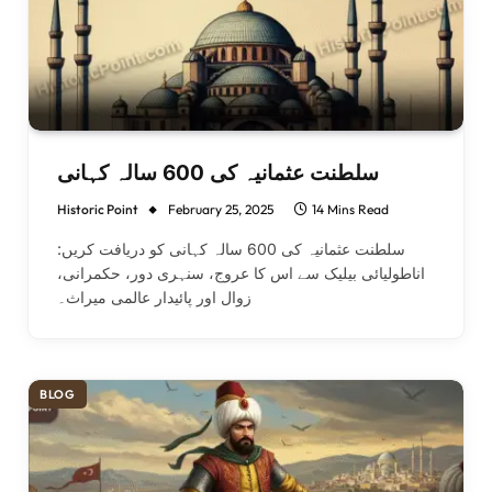
سلطنت عثمانیہ کی 600 سالہ کہانی
Historic Point
February 25, 2025
14 Mins Read
سلطنت عثمانیہ کی 600 سالہ کہانی کو دریافت کریں:
اناطولیائی بیلیک سے اس کا عروج، سنہری دور، حکمرانی،
زوال اور پائیدار عالمی میراث۔
BLOG