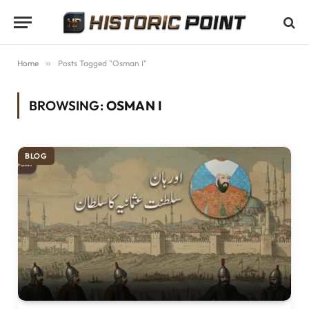
Home
»
Posts Tagged "Osman I"
BROWSING:
OSMAN I
BLOG